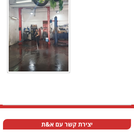
יצירת קשר עם א&ת